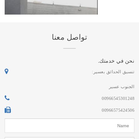
تواصل معنا
نحن في خدمتك.
تنسيق الحدائق بعسير:
الجنوب عسير
00966545301248
00966575424506